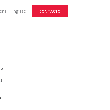
iona
Ingreso
CONTACTO
de
os
u